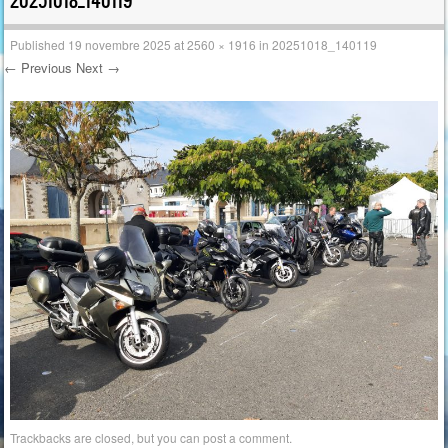
20251018_140119
Published
19 novembre 2025
at
2560 × 1916
in
20251018_140119
← Previous
Next →
Trackbacks are closed, but you can
post a comment
.