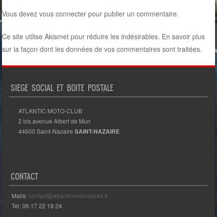
Vous devez
vous connecter
pour publier un commentaire.
Ce site utilise Akismet pour réduire les indésirables.
En savoir plus
sur la façon dont les données de vos commentaires sont traitées
.
SIEGE SOCIAL ET BOITE POSTALE
ATLANTIC MOTO-CLUB
2 bis avenue Albert de Mun
44600 Saint-Nazaire
SAINT-NAZAIRE
CONTACT
Mails:
contact@atlanticmotoclub44.fr
Tél: 06 17 22 18 24