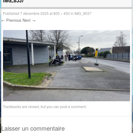
IMG_8537
Published
7 décembre 2025
at
800 × 450
in
IMG_8537
← Previous
Next →
Trackbacks are closed, but you can
post a comment
.
Laisser un commentaire