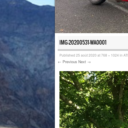
IMG-20200531-WA0001
Published
25 août 2020
at
768 × 1024
in
AT
← Previous
Next →