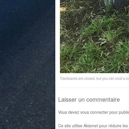
Trackbacks are closed, but you can
post a 
Laisser un commentaire
Vous devez
vous connecter
pour publi
Ce site utilise Akismet pour réduire les