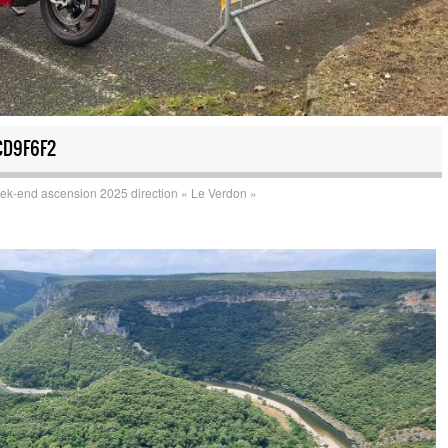
CD9F6F2
k-end ascension 2025 direction « Le Verdon »