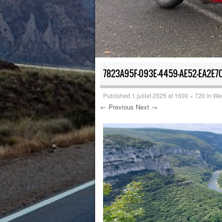
7823A95F-093E-4459-AE52-EA2E7
Published
1 juillet 2025
at
1600 × 720
in
Wee
← Previous
Next →