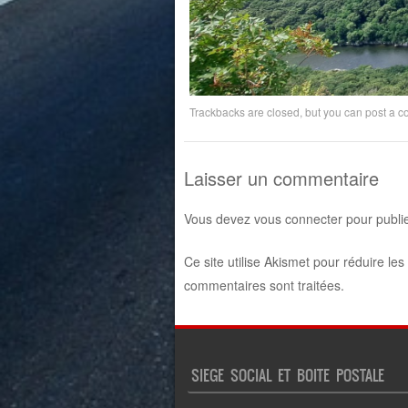
Trackbacks are closed, but you can
post a 
Laisser un commentaire
Vous devez
vous connecter
pour publi
Ce site utilise Akismet pour réduire les
commentaires sont traitées
.
SIEGE SOCIAL ET BOITE POSTALE