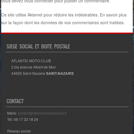
Vous devez
vous connecter
pour publier un commentaire.
Ce site utilise Akismet pour réduire les indésirables.
En savoir plus
sur la façon dont les données de vos commentaires sont traitées
.
SIEGE SOCIAL ET BOITE POSTALE
ATLANTIC MOTO-CLUB
2 bis avenue Albert de Mun
44600 Saint-Nazaire
SAINT-NAZAIRE
CONTACT
Mails:
contact@atlanticmotoclub44.fr
Tél: 06 17 22 18 24
Réseau social: