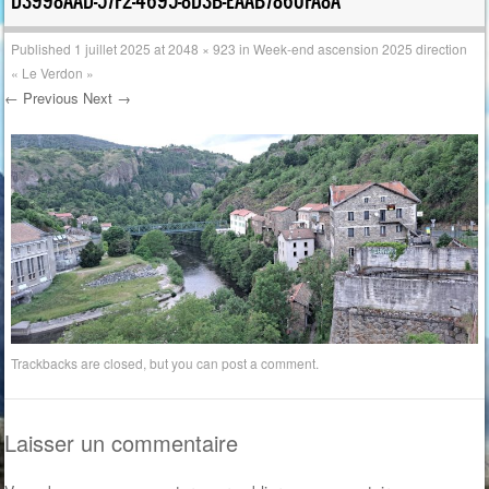
D3998AAD-57F2-4695-8D3B-EAAB7860FA8A
Published
1 juillet 2025
at
2048 × 923
in
Week-end ascension 2025 direction
« Le Verdon »
← Previous
Next →
Trackbacks are closed, but you can
post a comment
.
Laisser un commentaire