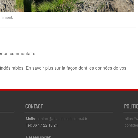
comment
.
er un commentaire.
 indésirables.
En savoir plus sur la façon dont les données de vos
CONTACT
POLITI
Mails:
contact@atlanticmotoclub44.fr
https://
Tél: 06 17 22 18 24
confiden
Réseau social: