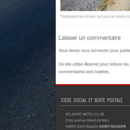
Trackbacks are closed, but you can
post a 
Laisser un commentaire
Vous devez
vous connecter
pour publi
Ce site utilise Akismet pour réduire les
commentaires sont traitées
.
SIEGE SOCIAL ET BOITE POSTALE
ATLANTIC MOTO-CLUB
2 bis avenue Albert de Mun
44600 Saint-Nazaire
SAINT-NAZAIRE