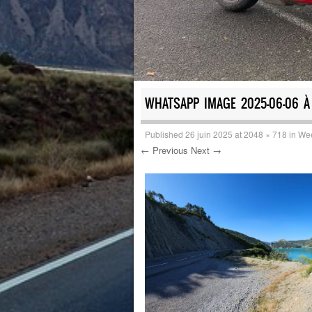
WHATSAPP IMAGE 2025-06-06 À 
Published
26 juin 2025
at
2048 × 718
in
Wee
← Previous
Next →