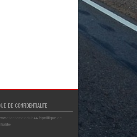
QUE DE CONFIDENTIALITE
www.atlanticmotoclub44.fr/politique-de-
tialite/