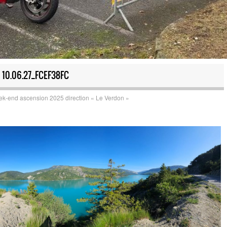
10.06.27_FCEF38FC
k-end ascension 2025 direction « Le Verdon »